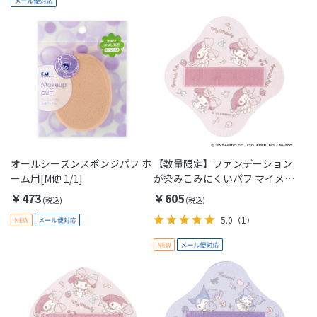
オールシーズンスポンジパフ ホ
【数量限定】ファンデーション
ーム用[M便 1/1]
が染みこみにくいパフ マイメロ
ディ[M便 1/1]
￥473
￥605
5.0
（1）