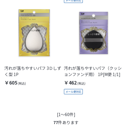
汚れが落ちやすいパフ 3Ｄしず
汚れが落ちやすいパフ（クッシ
く型 1P
ョンファンデ用） 1P[M便 1/1]
￥605
￥462
[1～60件]
77
件あります