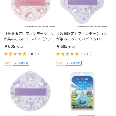
【数量限定】ファンデーション
【数量限定】ファンデーション
が染みこみにくいパフ（クッシ
が染みこみにくいパフ クロミ[M
ョンファンデ用） マイメロディ
便 1/1]
￥605
￥605
[M便 1/1]
5.0
（1）
5.0
（1）