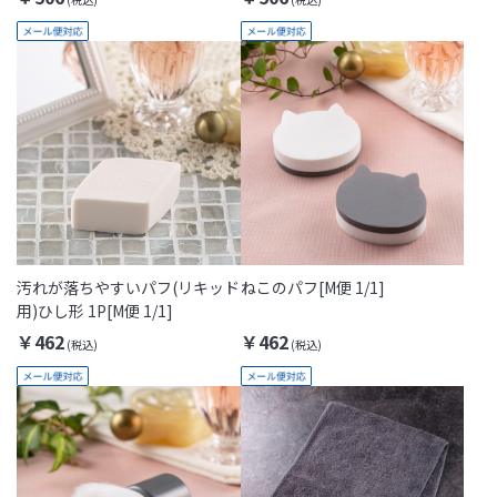
汚れが落ちやすいパフ(リキッド
ねこのパフ[M便 1/1]
用)ひし形 1P[M便 1/1]
￥462
￥462