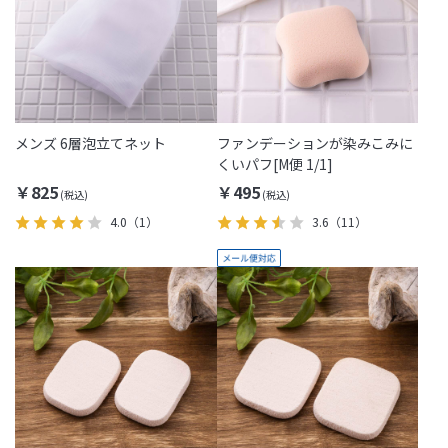
メンズ 6層泡立てネット
ファンデーションが染みこみに
くいパフ[M便 1/1]
￥825
￥495
4.0
（1）
3.6
（11）