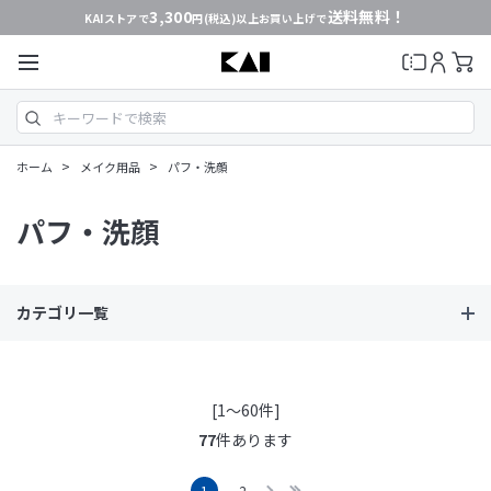
3,300
送料無料！
KAIストアで
円(税込)以上お買い上げで
>
>
ホーム
メイク用品
パフ・洗顔
パフ・洗顔
カテゴリ一覧
[1～60件]
77
件あります
1
2