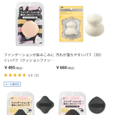
ファンデーションが染みこみに
汚れが落ちやすいパフ（3D）
くいパフ（クッションファンデ
用）[M便 1/1]
￥495
￥660
5.0
（2）