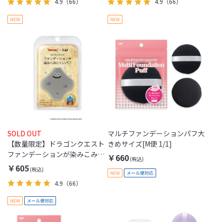
4.9
（66）
4.9
（66）
SOLD OUT
マルチファンデーションパフ大
【数量限定】ドラゴンクエスト
きめサイズ[M便 1/1]
ファンデーションが染みこみに
￥660
くいパフ（はぐれメタル）[M便
￥605
1/1]
4.9
（66）