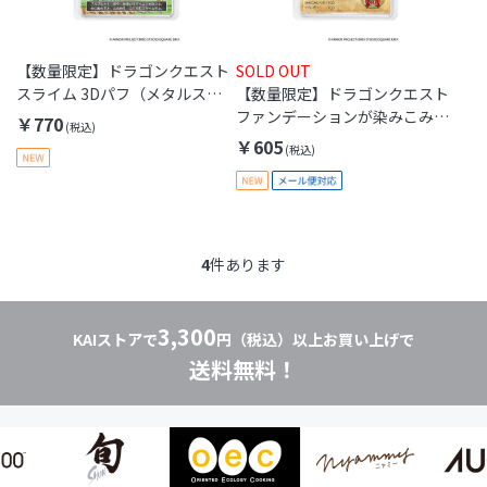
【数量限定】ドラゴンクエスト
SOLD OUT
スライム 3Dパフ（メタルスラ
【数量限定】ドラゴンクエスト
イム）
ファンデーションが染みこみに
￥770
くいパフ（はぐれメタル）[M便
￥605
1/1]
4
件あります
3,300
KAIストアで
円（税込）以上お買い上げで
送料無料！