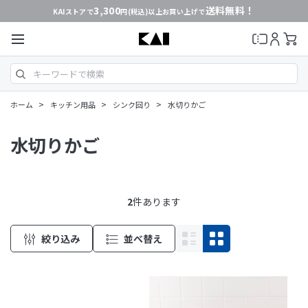
3,300
送料無料！
KAIストアで
円(税込)以上お買い上げで
>
>
>
ホーム
キッチン用品
シンク回り
水切りかご
水切りかご
2
件あります
絞り込み
並べ替え