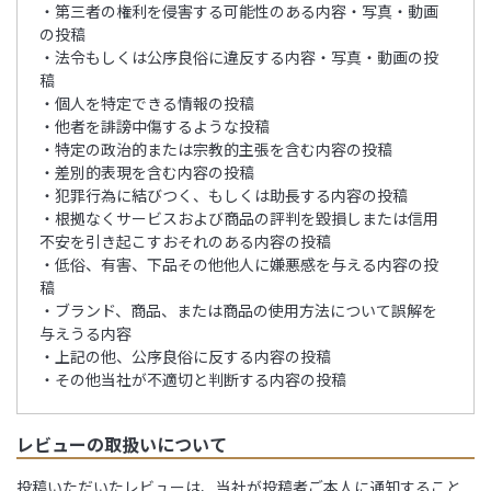
・第三者の権利を侵害する可能性のある内容・写真・動画
の投稿
・法令もしくは公序良俗に違反する内容・写真・動画の投
稿
・個人を特定できる情報の投稿
・他者を誹謗中傷するような投稿
・特定の政治的または宗教的主張を含む内容の投稿
・差別的表現を含む内容の投稿
・犯罪行為に結びつく、もしくは助長する内容の投稿
・根拠なくサービスおよび商品の評判を毀損しまたは信用
不安を引き起こすおそれのある内容の投稿
・低俗、有害、下品その他他人に嫌悪感を与える内容の投
稿
・ブランド、商品、または商品の使用方法について誤解を
与えうる内容
・上記の他、公序良俗に反する内容の投稿
・その他当社が不適切と判断する内容の投稿
レビューの取扱いについて
投稿いただいたレビューは、当社が投稿者ご本人に通知すること