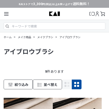
3,300
送料無料！
KAIストアで
円(税込)以上お買い上げで
>
>
>
ホーム
メイク用品
メイクブラシ
アイブロウブラシ
アイブロウブラシ
9
件あります
絞り込み
並べ替え