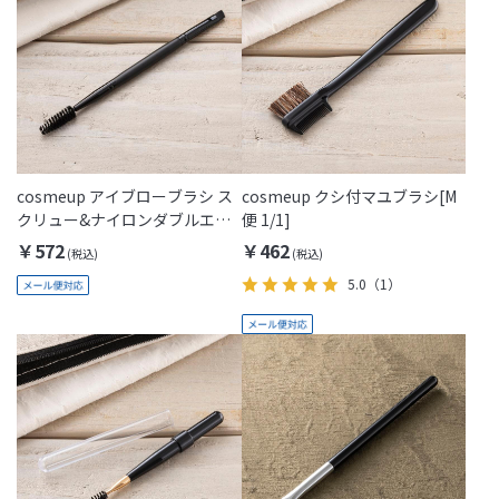
cosmeup アイブローブラシ ス
cosmeup クシ付マユブラシ[M
クリュー&ナイロンダブルエン
便 1/1]
ド[M便 1/1]
￥572
￥462
5.0
（1）