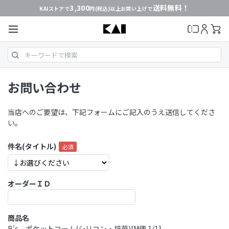
3,300
送料無料！
KAIストアで
円(税込)以上お買い上げで
お問い合わせ
当店へのご要望は、下記フォームにご記入のうえ送信してくださ
い。
件名(タイトル)
オーダーＩＤ
商品名
B’s ポケットコーム(シリコン・抗菌)[M便 1/1]