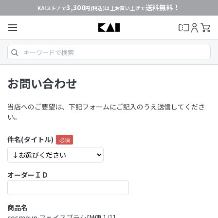
3,300
送料無料！
KAIストアで
円(税込)以上お買い上げで
お問い合わせ
当店へのご要望は、下記フォームにご記入のうえ送信してくださ
い。
件名(タイトル)
オーダーＩＤ
商品名
cosmeup フェイスブラシ[M便 1/1]