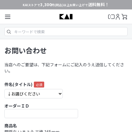
3,300
送料無料！
KAIストアで
円(税込)以上お買い上げで
お問い合わせ
当店へのご要望は、下記フォームにご記入のうえ送信してくださ
い。
件名(タイトル)
オーダーＩＤ
商品名
関孫六 いまよう 三徳 165mm