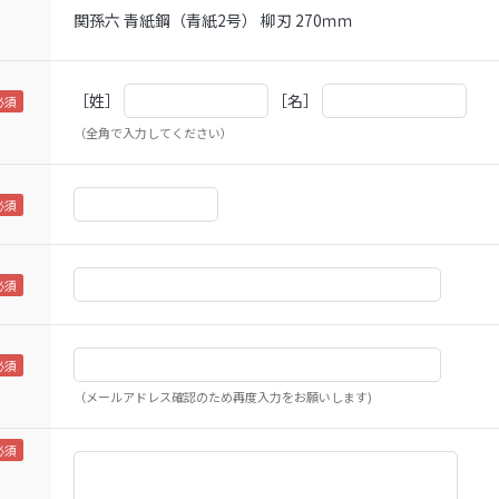
関孫六 青紙鋼（青紙2号） 柳刃 270ｍｍ
［姓］
［名］
（全角で入力してください）
（メールアドレス確認のため再度入力をお願いします)