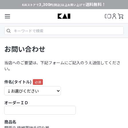
3,300
送料無料！
KAIストアで
円(税込)以上お買い上げで
お問い合わせ
当店へのご要望は、下記フォームにご記入のうえ送信してくださ
い。
件名(タイトル)
オーダーＩＤ
商品名
関孫六 極細薬味千切り器