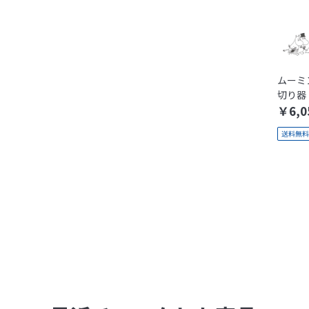
ムーミン
切り器
￥6,0