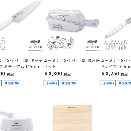
商品コード
商品名
発売日
価格(安い順)
価格(高い順)
発売日＋商品名
×SELECT100 キッチ
ムーミン×SELECT100 調理器
ムーミン×SELE
 ミディアム 145mm
セット
ドナイフ 160m
00
￥8,800
￥8,250