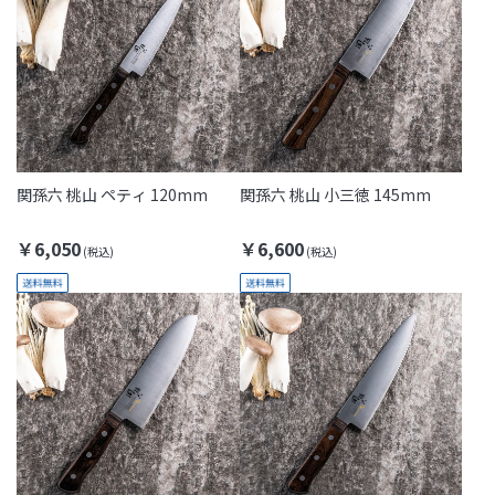
関孫六 桃山 ペティ 120mm
関孫六 桃山 小三徳 145mm
￥6,050
￥6,600