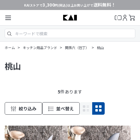
3,300
送料無料！
KAIストアで
円(税込)以上お買い上げで
>
>
>
ホーム
キッチン用品ブランド
関孫六（包丁）
桃山
桃山
5
件あります
絞り込み
並べ替え