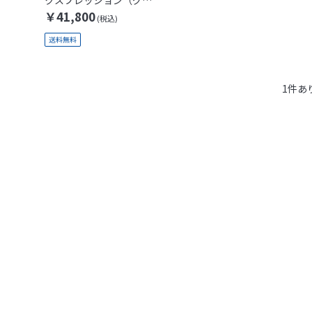
ーター5点セット）
￥41,800
1
件あ