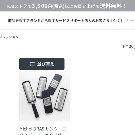
3,300
送料無料！
KAIストアで
円(税込)以上お買い上げで
商品を探す
ブランドから探す
サービス
サポート
法人のお客さま
プレッション
1
件あ
並び替え
商品コード
商品名
発売日
価格(安い順)
価格(高い順)
発売日＋商品名
Michel BRAS サンク・エ
クスプレッション（グレ