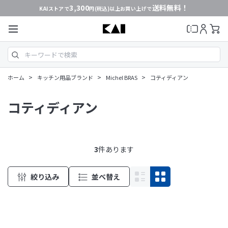
3,300
送料無料！
KAIストアで
円(税込)以上お買い上げで
>
>
>
ホーム
キッチン用品ブランド
Michel BRAS
コティディアン
コティディアン
3
件あります
絞り込み
並べ替え