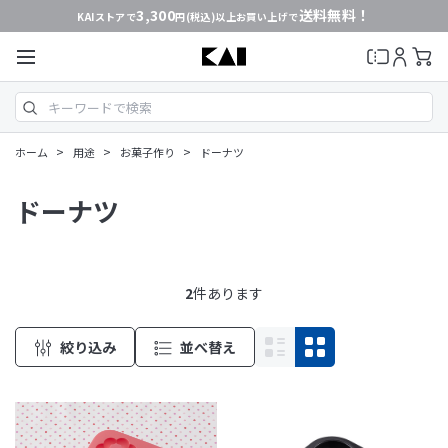
3,300
送料無料！
KAIストアで
円(税込)以上お買い上げで
>
>
>
ホーム
用途
お菓子作り
ドーナツ
ドーナツ
2
件あります
絞り込み
並べ替え