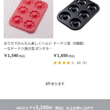
おうちでかんたん楽しくヘルシ
ドーナツ型（6個取）
ーなドーナツ焼き型 ポンデ 6個
取り
￥1,540
￥1,650
4.0
（1）
2
件あります
3,300
KAIストアで
円（税込）以上お買い上げで