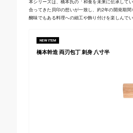
本シリーズは、橋本氏の「和食を未来に伝承してい
合ってきた貝印の想いが一致し、約2年の開発期間
醐味でもある料理への細工や飾り付けを楽しんで
NEW ITEM
橋本幹造 両刃包丁 刺身 八寸半