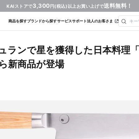
3,300
送料無料！
KAIストアで
円(税込)以上お買い上げで
商品を探す
ブランドから探す
サービス
サポート
法人のお客さま
ミシュランで星を獲得した日本料理
から新商品が登場