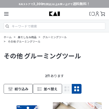
3,300
送料無料！
KAIストアで
円(税込)以上お買い上げで
>
>
ホーム
身だしなみ用品
グルーミングツール
>
その他 グルーミングツール
その他 グルーミングツール
2
件あります
絞り込み
並べ替え