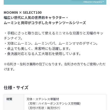
MOOMIN × SELECT100
幅広い世代に人気の世界的キャラクター・
ムーミンと貝印がコラボしたキッチンツールシリーズ
・手軽にさっと取り出して使えるミニマルな刃渡りと刃幅のキッ
チンナイフ。
・刃体にムーミン、ムーミンパパ、ムーミンママのデザイン。
・卓上でも美しく、来客時にも活躍します。
・食洗器対応となる人工大理石を使用しています。
※右利き・左利き兼用の包丁になります。左利きの方でもご使用いただ
けます。
仕様・サイズ
材質
刃体：ステンレス単層材
（刃材：ハイカーボンステンレス刃物鋼）
（刃付け形状：両刃付け）