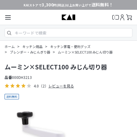
3,300
送料無料！
KAIストアで
円(税込)以上お買い上げで
>
>
ホーム
キッチン用品
キッチン家電・便利グッズ
>
>
ブレンダー・みじんぎり器
ムーミン×SELECT100 みじん切り器
ムーミン×SELECT100 みじん切り器
品番
000DH3213
4.0
（2）
レビューを見る