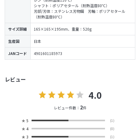
シャフト：ポリアセタール（耐熱温度80℃）
刃部/刃体：ステンレス刃物鋼 刃軸：ポリアセタール
（耐熱温度80℃）
サイズ詳細
165×165×195mm、重量：520g
生産国
日本
JANコード
4901601185973
レビュー
4.0
2
レビュー件数：
件
★
5
(1)
★
4
(0)
★
3
(1)