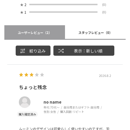
★
2
(0)
★
1
(0)
ユーザーレビュー
（2）
スタッフレビュー
（0）
絞り込み
表示：新しい順
2026.8.2
ちょっと残念
no name
年代:
70代～
自分用またはギフト:
自分用
性別:
女性
購入回数:
リピート
ムーミンのデザインは可愛らしく使いやすいのですが、刃