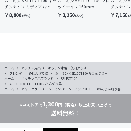
ムーミン×SELECT100 キッ
ムーミン×SELECT100 ブレ
ムーミン×S
チンナイフ ミディアム
ッドナイフ 160mm
チンナイフ
145mm
120mm
￥8,800
￥8,250
￥7,150
>
>
ホーム
キッチン用品
キッチン家電・便利グッズ
>
>
ブレンダー・みじんぎり器
ムーミン×SELECT100 みじん切り器
>
>
ホーム
キッチン用品ブランド
SELECT100
>
ムーミン×SELECT100 みじん切り器
>
>
>
ホーム
キャラクター
ムーミン
ムーミン×SELECT100 みじん切り器
3,300
KAIストアで
円（税込）以上お買い上げで
送料無料！