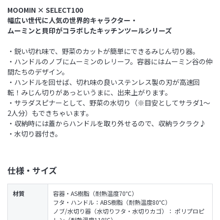
MOOMIN × SELECT100
幅広い世代に人気の世界的キャラクター・
ムーミンと貝印がコラボしたキッチンツールシリーズ
・鋭い切れ味で、野菜のカットが簡単にできるみじん切り器。
・ハンドルのノブにムーミンのレリーフ。容器にはムーミン谷の仲
間たちのデザイン。
・ハンドルを回せば、切れ味の良いステンレス製の刃が高速回
転！みじん切りがあっというまに、出来上がります。
・サラダスピナーとして、野菜の水切り（※目安としてサラダ1～
2人分）もできちゃいます。
・収納時には蓋からハンドルを取り外せるので、収納ラクラク♪
・水切り器付き。
仕様・サイズ
材質
容器・AS樹脂（耐熱温度70℃）
フタ・ハンドル：ABS樹脂（耐熱温度80℃）
ノブ/水切り器（水切りフタ・水切りカゴ）： ポリプロピ
レン（耐熱温度110℃）