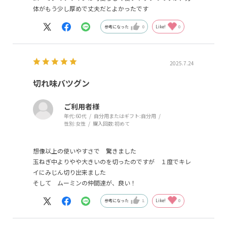
体がもう少し厚めで丈夫だとよかったです
参考になった
0
Like!
0
2025.7.24
切れ味バツグン
ご利用者様
年代:
60代
自分用またはギフト:
自分用
性別:
女性
購入回数:
初めて
想像以上の使いやすさで 驚きました
玉ねぎ中よりやや大きいのを切ったのですが １度でキレ
イにみじん切り出来ました
そして ムーミンの仲間達が、良い！
参考になった
1
Like!
0