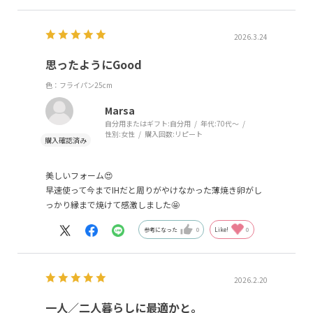
2026.3.24
思ったようにGood
色：フライパン25cm
Marsa
自分用またはギフト:
自分用
年代:
70代～
性別:
女性
購入回数:
リピート
美しいフォーム😍
早速使って今までIHだと周りがやけなかった薄焼き卵がし
っかり縁まで焼けて感激しました🤩
参考になった
0
Like!
0
2026.2.20
一人／二人暮らしに最適かと。