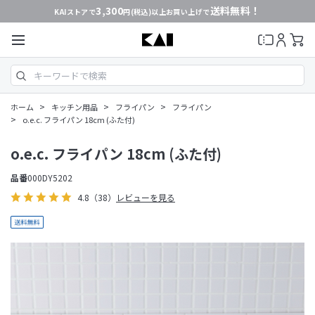
3,300
送料無料！
KAIストアで
円(税込)以上お買い上げで
>
>
>
ホーム
キッチン用品
フライパン
フライパン
>
o.e.c. フライパン 18cm (ふた付)
o.e.c. フライパン 18cm (ふた付)
品番
000DY5202
4.8
（38）
レビューを見る