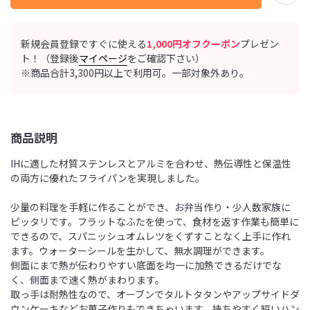
新規会員登録ですぐに使える
1,000円オフクーポン
プレゼン
ト！（登録後
マイページ
をご確認下さい）
※商品合計3,300円以上で利用可。一部対象外あり。
商品説明
IHに適した材質ステンレスとアルミを合わせ、熱伝導性と保温性
の両方に優れたフライパンを実現しました。
少量の料理を手軽に作ることができ、お弁当作り・少人数家族に
ピッタリです。フラットなふたを使って、食材を返す作業も簡単に
できるので、スパニッシュオムレツをくずすことなく上手に作れ
ます。ウォーターシールを生かして、無水調理ができます。
側面にまで熱が伝わりやすい底面を均一に加熱できるだけでな
く、側面まで速く熱がまわります。
取っ手は耐熱性なので、オーブンでタルトタタンやアップサイドダ
ウンケーキなどお菓子作りもできちゃいます。持ちやすく短いハン