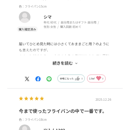
色：フライパン15cm
シマ
年代:
60代
自分用またはギフト:
自分用
性別:
女性
購入回数:
初めて
届いてひとめ見た時には小さくておままごと用？のように
も思えたのですが、
ささっと炒めたり、一人分のお魚の煮付けとかとても便利
で洗うのも手間かからず
続きを読む
とても重宝しています。
参考になった
0
Like!
0
2025.12.26
今まで使ったフライパンの中で一番です。
色：フライパン18cm