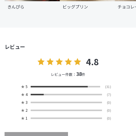
きんぴら
ビッグプリン
チョコレ
レビュー
4.8
38
レビュー件数：
件
★
5
(31)
★
4
(7)
★
3
(0)
★
2
(0)
★
1
(0)