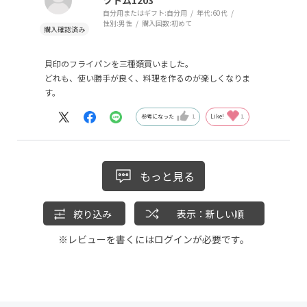
ツトム1203
自分用またはギフト:
自分用
年代:
60代
性別:
男性
購入回数:
初めて
貝印のフライパンを三種類買いました。
どれも、使い勝手が良く、料理を作るのが楽しくなりま
す。
参考になった
1
Like!
1
もっと見る
絞り込み
表示：新しい順
※レビューを書くには
ログイン
が必要です。