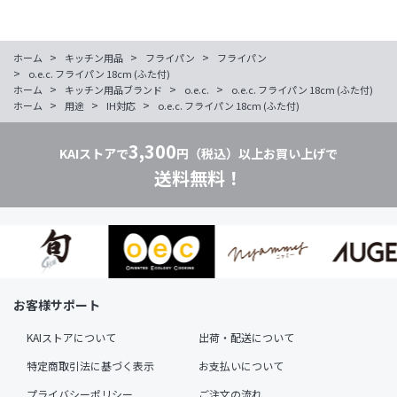
>
>
>
ホーム
キッチン用品
フライパン
フライパン
>
o.e.c. フライパン 18cm (ふた付)
>
>
>
ホーム
キッチン用品ブランド
o.e.c.
o.e.c. フライパン 18cm (ふた付)
>
>
>
ホーム
用途
IH対応
o.e.c. フライパン 18cm (ふた付)
3,300
KAIストアで
円（税込）以上お買い上げで
送料無料！
お客様サポート
KAIストアについて
出荷・配送について
特定商取引法に基づく表示
お支払いについて
プライバシーポリシー
ご注文の流れ