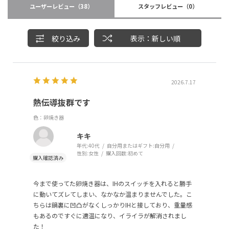
ユーザーレビュー
（38）
スタッフレビュー
（0）
絞り込み
表示：新しい順
2026.7.17
熱伝導抜群です
色：卵焼き器
キキ
年代:
40代
自分用またはギフト:
自分用
性別:
女性
購入回数:
初めて
今まで使ってた卵焼き器は、IHのスイッチを入れると勝手
に動いてズレてしまい、なかなか温まりませんでした。こ
ちらは鍋裏に凹凸がなくしっかりIHと接しており、重量感
もあるのですぐに適温になり、イライラが解消されまし
た！