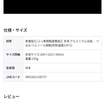
仕様・サイズ
材質
表面加工/ふっ素樹脂塗膜加工 本体:アルミニウム合金、 つ
まみ:フェノール樹脂(耐熱温度230℃)
サイズ詳細
本体サイズ:200×210×30mm
重量:230g
生産国
日本
JANコード
4901601338737
レビュー