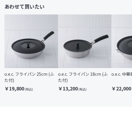
あわせて買いたい
o.e.c. フライパン 25cm (ふ
o.e.c. フライパン 18cm (ふ
o.e.c. 
た付)
た付)
￥19,800
￥13,200
￥22,000