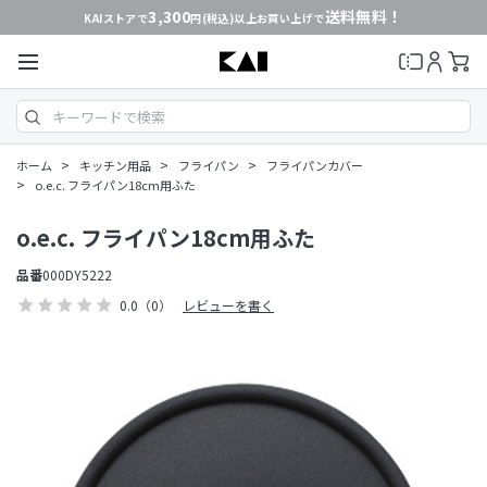
3,300
送料無料！
KAIストアで
円(税込)以上お買い上げで
>
>
>
ホーム
キッチン用品
フライパン
フライパンカバー
>
o.e.c. フライパン18cm用ふた
o.e.c. フライパン18cm用ふた
品番
000DY5222
0.0
（0）
レビューを書く