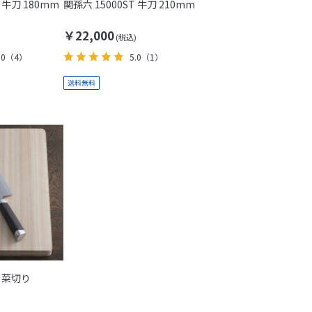
 牛刀 180mm
関孫六 15000ST 牛刀 210mm
￥22,000
.0
（4）
5.0
（1）
T 菜切り