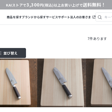
3,300
送料無料！
KAIストアで
円(税込)以上お買い上げで
商品を探す
ブランドから探す
サービス
サポート
法人のお客さま
7
件あります
並び替え
商品コード
商品名
発売日
価格(安い順)
価格(高い順)
発売日＋商品名