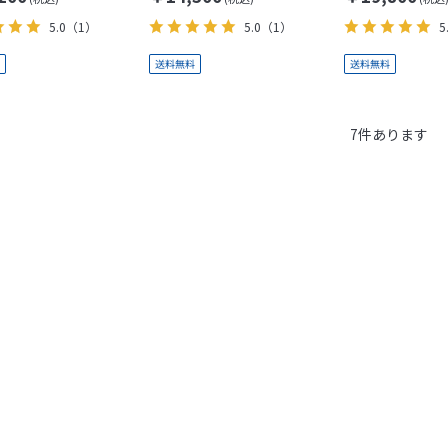
5.0
（1）
5.0
（1）
5
7
件あります