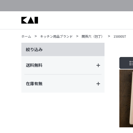
>
>
>
ホーム
キッチン用品ブランド
関孫六（包丁）
15000ST
絞り込み
送料無料
在庫有無