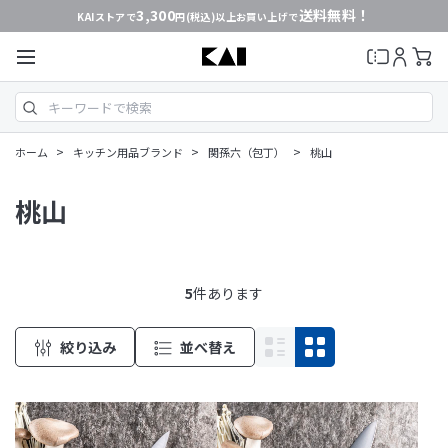
3,300
送料無料！
KAIストアで
円(税込)以上お買い上げで
>
>
>
ホーム
キッチン用品ブランド
関孫六（包丁）
桃山
桃山
5
件あります
絞り込み
並べ替え