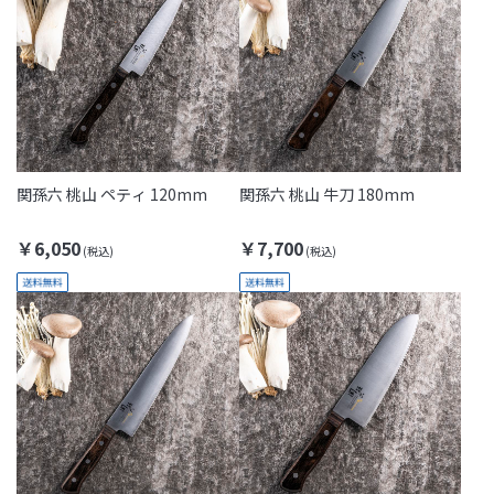
関孫六 桃山 ペティ 120mm
関孫六 桃山 牛刀 180mm
￥6,050
￥7,700