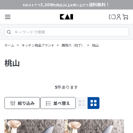
3,300
送料無料！
KAIストアで
円(税込)以上お買い上げで
>
>
>
ホーム
キッチン用品ブランド
関孫六（包丁）
桃山
桃山
5
件あります
絞り込み
並べ替え