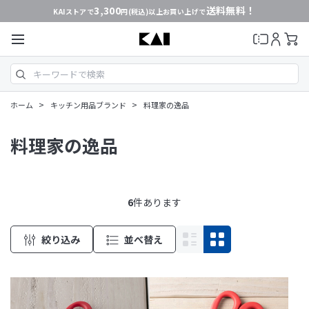
3,300
送料無料！
KAIストアで
円(税込)以上お買い上げで
>
>
ホーム
キッチン用品ブランド
料理家の逸品
料理家の逸品
6
件あります
絞り込み
並べ替え