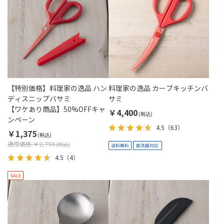
【特別価格】料理家の逸品 ハン
料理家の逸品 カーブキッチンバ
ディスニップバサミ
サミ
【ワケあり商品】50%OFFキャ
￥4,400
ンペーン
4.5
（63）
￥1,375
通常価格 ￥2,750
4.5
（4）