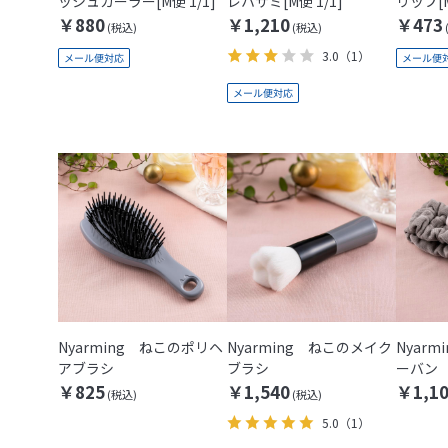
ッシュカーラー[M便 1/1]
レハサミ[M便 1/1]
リップ[M
￥880
￥1,210
￥473
3.0
（1）
Nyarming ねこのポリヘ
Nyarming ねこのメイク
Nyar
アブラシ
ブラシ
ーバン
￥825
￥1,540
￥1,1
5.0
（1）