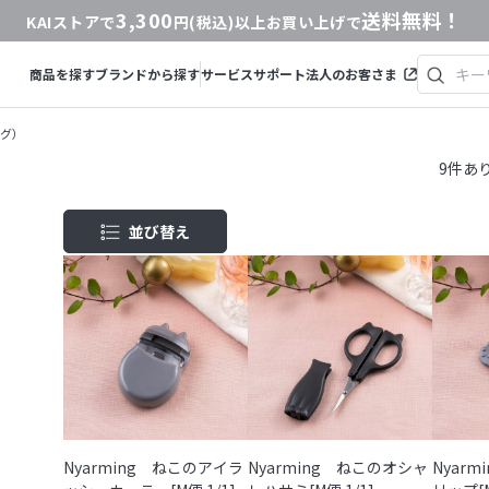
3,300
送料無料！
KAIストアで
円(税込)以上お買い上げで
商品を探す
ブランドから探す
サービス
サポート
法人のお客さま
ング）
9
件あ
並び替え
商品コード
商品名
発売日
価格(安い順)
価格(高い順)
発売日＋商品名
Nyarming ねこのアイラ
Nyarming ねこのオシャ
Nyar