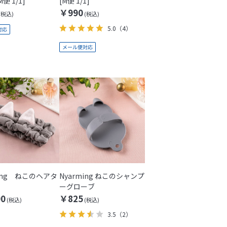
便 1/1]
[M便 1/1]
￥990
5.0
（4）
ming ねこのヘアタ
Nyarming ねこのシャンプ
ーグローブ
00
￥825
3.5
（2）