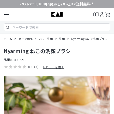
3,300
送料無料！
KAIストアで
円(税込)以上お買い上げで
>
>
>
>
ホーム
メイク用品
パフ・洗顔
洗顔
Nyarming ねこの洗顔ブラシ
Nyarming ねこの洗顔ブラシ
品番
000HC2210
0.0
（0）
レビューを書く