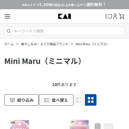
3,300
送料無料！
KAIストアで
円(税込)以上お買い上げで
>
>
ホーム
身だしなみ・メイク用品ブランド
Mini Maru（ミニマル）
Mini Maru（ミニマル）
10
件あります
絞り込み
並べ替え