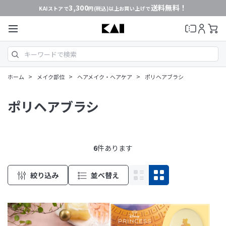
3,300
送料無料！
KAIストアで
円(税込)以上お買い上げで
>
>
>
ホーム
メイク部位
ヘアメイク・ヘアケア
ポリヘアブラシ
ポリヘアブラシ
6
件あります
絞り込み
並べ替え