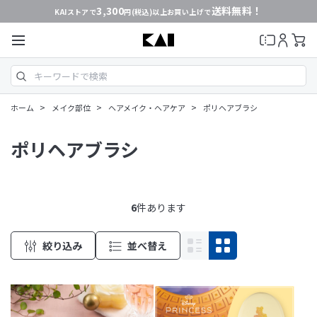
3,300
送料無料！
KAIストアで
円(税込)以上お買い上げで
>
>
>
ホーム
メイク部位
ヘアメイク・ヘアケア
ポリヘアブラシ
ポリヘアブラシ
6
件あります
絞り込み
並べ替え