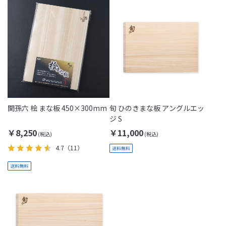
関孫六 桧 まな板 450×300mm
旬 ひのきまな板 アングルエッ
ジ S
￥8,250
￥11,000
4.7
（11）