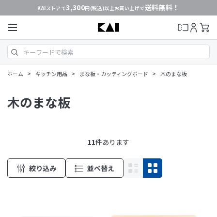
3,300
送料無料！
KAIストアで
円(税込)以上お買い上げで
>
>
>
ホーム
キッチン用品
まな板・カッティングボード
木のまな板
木のまな板
11
件あります
絞り込み
並べ替え