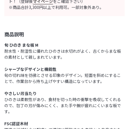
ト！（登録後
マイページ
をご確認下さい）
※商品合計3,300円以上で利用可。一部対象外あり。
商品説明
旬 ひのき まな板 M
耐水性・耐湿性に優れたひのきは水切れがよく、古くからまな板
の素材として親しまれています。
シャープなデザインと機能性
旬の切れ味を彷彿とさせる印象のデザイン。短面を斜めにするこ
とで、作業台から持ち上げやすい構造になっています。
やさしい刃当たり
ひのきは柔軟性があり、食材を切った時の衝撃を吸収してくれる
ので、包丁の刃が傷みにくく、また手や腕が疲れにくいまな板で
す。
FSC認証木材