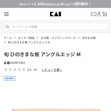
3,300
送料無料！
KAIストアで
円(税込)以上お買い上げで
>
>
>
ホーム
キッチン用品
まな板・カッティングボード
木のまな板
>
旬 ひのきまな板 アングルエッジ M
旬 ひのきまな板 アングルエッジ M
品番
000AP5401
0.0
（0）
レビューを書く