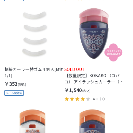
幅狭カーラー替ゴム４個入[M便
SOLD OUT
1/1]
【数量限定】KOBAKO （コバ
コ） アイラッシュカーラー（レ
￥352
ギュラー・リカモブルー）
￥1,540
4.0
（1）