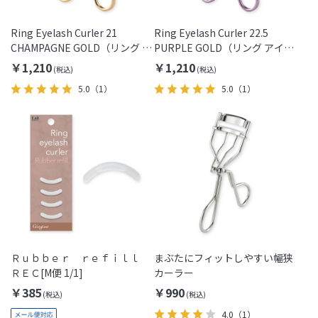
Ring Eyelash Curler 21
Ring Eyelash Curler 22.5
CHAMPAGNE GOLD（リング ア
PURPLE GOLD（リング アイラ
イラッシュカーラー/シャンパン
ッシュカーラー/パープルゴール
￥1,210
￥1,210
ゴールド）
ド）
5.0
（1）
5.0
（1）
Ｒｕｂｂｅｒ ｒｅｆｉｌｌ
まぶたにフィットしやすい幅狭
ＲＥＣ[M便 1/1]
カーラー
￥385
￥990
4.0
（1）