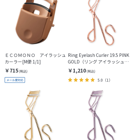
ＥＣＯＭＯＮＯ アイラッシュ
Ring Eyelash Curler 19.5 PINK
カーラー[M便 1/1]
GOLD（リング アイラッシュカ
ーラー/ピンクゴールド）
￥715
￥1,210
5.0
（1）