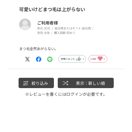
可愛いけどまつ毛は上がらない
ご利用者様
年代:
30代
自分用またはギフト:
自分用
性別:
女性
購入回数:
初めて
まつ毛全然あがらない。
参考になった
0
Like!
0
絞り込み
表示：新しい順
※レビューを書くには
ログイン
が必要です。