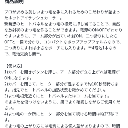
商品説明
プロが求める美しいまつ毛を手に入れるためのこだわりが詰まっ
たホットアイラッシュカーラー。
新発想のヒートパネルをまつ毛の根元に押し当てることで、自然
な放射状のまつ毛を作ることができます。電源のON/OFFがわかり
やすいように、アーム部分が出ていればON、二つ折りにしたら
OFFと一目で分かり、コンパクトなポップアップフォルムなので、
二つ折りにすれば小さなポーチにも入ります。単4電池1本なの
で、電池交換も簡単。
【使い方】
1)カバーを開きボタンを押し、アーム部分が立ち上がれば電源が
ONになります。
2)カバーを閉じて、ヒーター部分が温まるまで約100秒間待ちま
す。指先でヒートパネルの加熱状況を確かめてください。
3)まつ毛根元近くにヒートパネルまたはコームを当てます。
※まぶたを傷つけないように、鏡でよく確認しながらご使用くだ
さい。
4)まつ毛の一か所にヒーター部分を当て続ける時間は約2?3秒で
す。
※まつ毛の上がり方には毛質による個人差がありますので、時間