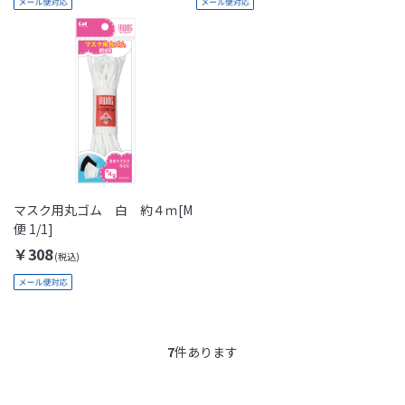
マスク用丸ゴム 白 約４ｍ[M
便 1/1]
￥308
7
件あります