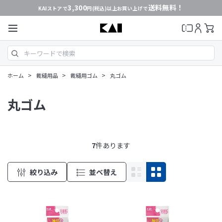
3,300
送料無料！
KAIストアで
円(税込)以上お買い上げで
>
>
>
ホーム
裁縫用品
裁縫用ゴム
丸ゴム
丸ゴム
7
件あります
絞り込み
並べ替え