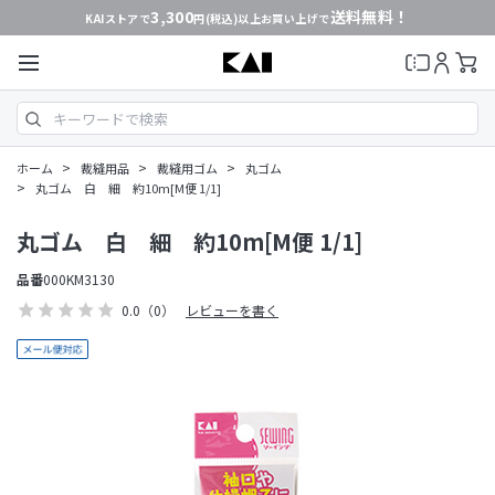
3,300
送料無料！
KAIストアで
円(税込)以上お買い上げで
>
>
>
ホーム
裁縫用品
裁縫用ゴム
丸ゴム
>
丸ゴム 白 細 約10m[M便 1/1]
丸ゴム 白 細 約10m[M便 1/1]
品番
000KM3130
0.0
（0）
レビューを書く