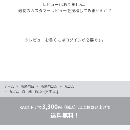
レビューはありません。
最初のカスタマーレビューを投稿してみませんか？
※レビューを書くには
ログイン
が必要です。
>
>
>
ホーム
裁縫用品
裁縫用ゴム
丸ゴム
>
丸ゴム 白 細 約10m[M便 1/1]
3,300
KAIストアで
円（税込）以上お買い上げで
送料無料！