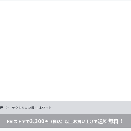
>
板
ラクカルまな板 LL ホワイト
3,300
送料無料！
KAIストアで
円（税込）以上お買い上げで