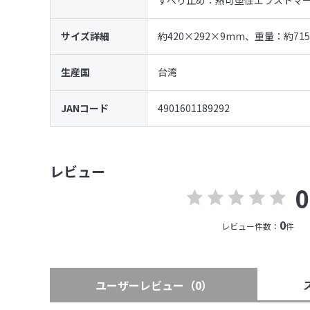
すべり止め：熱可塑性エラストマー(
サイズ詳細
約420×292×9mm、重量：約715
生産国
台湾
JANコード
4901601189292
レビュー
0
0
レビュー件数：
件
ユーザーレビュー
（0）