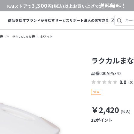
3,300
送料無料！
KAIストアで
円(税込)以上お買い上げで
商品を探す
ブランドから探す
サービス
サポート
法人のお客さま
>
板
ラクカルまな板 LL ホワイト
ラクカルまな板
品番
000AP5342
0.0
（0
￥2,420
22
ポイント