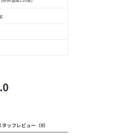
耐熱温度110度)
g
.0
スタッフレビュー
（0）