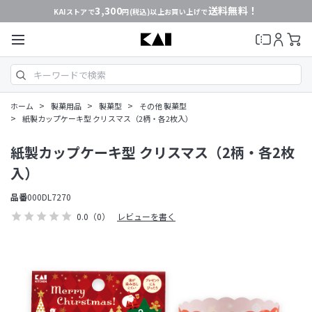
3,300
送料無料！
KAIストアで
円(税込)以上お買い上げで
>
>
>
ホーム
製菓用品
製菓型
その他 製菓型
>
紙製カップケーキ型 クリスマス（2柄・各2枚入）
紙製カップケーキ型 クリスマス（2柄・各2枚
入）
品番
000DL7270
0.0
（0）
レビューを書く