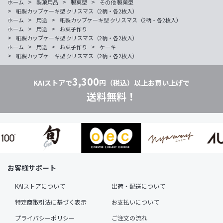
>
>
>
ホーム
製菓用品
製菓型
その他 製菓型
>
紙製カップケーキ型 クリスマス（2柄・各2枚入）
>
>
ホーム
用途
紙製カップケーキ型 クリスマス（2柄・各2枚入）
>
>
ホーム
用途
お菓子作り
>
紙製カップケーキ型 クリスマス（2柄・各2枚入）
>
>
>
ホーム
用途
お菓子作り
ケーキ
>
紙製カップケーキ型 クリスマス（2柄・各2枚入）
3,300
KAIストアで
円（税込）以上お買い上げで
送料無料！
お客様サポート
KAIストアについて
出荷・配送について
特定商取引法に基づく表示
お支払いについて
プライバシーポリシー
ご注文の流れ