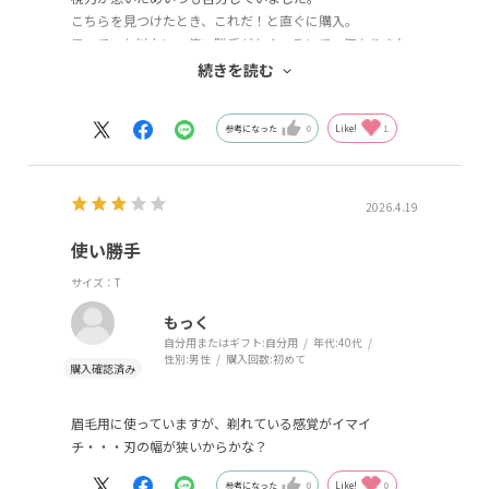
こちらを見つけたとき、これだ！と直ぐに購入。
思っていた以上に、使い勝手がよく、そして、何よりきれ
いになります。
続きを読む
大満足です！
参考になった
0
Like!
1
2026.4.19
使い勝手
サイズ：T
もっく
自分用またはギフト:
自分用
年代:
40代
性別:
男性
購入回数:
初めて
眉毛用に使っていますが、剃れている感覚がイマイ
チ・・・刃の幅が狭いからかな？
参考になった
0
Like!
0