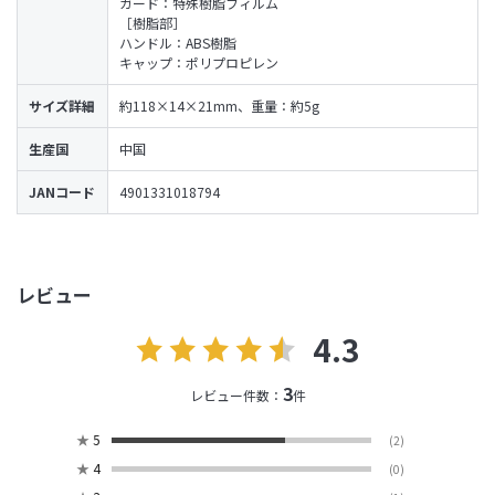
ガード：特殊樹脂フィルム
［樹脂部］
ハンドル：ABS樹脂
キャップ：ポリプロピレン
サイズ詳細
約118×14×21mm、重量：約5g
生産国
中国
JANコード
4901331018794
レビュー
4.3
3
レビュー件数：
件
★
5
(2)
★
4
(0)