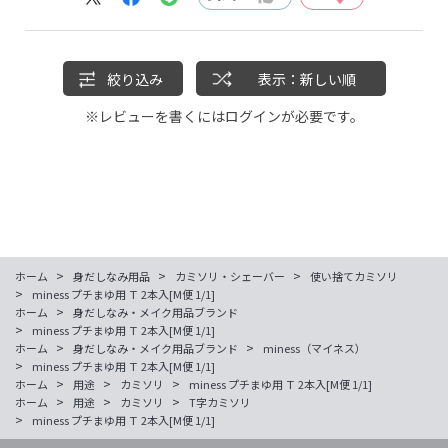
絞り込み
表示：新しい順
※レビューを書くには
ログイン
が必要です。
>
>
>
ホーム
身だしなみ用品
カミソリ・シェーバー
使い捨てカミソリ
>
miness プチまゆ用 Ｔ 2本入[M便 1/1]
>
ホーム
身だしなみ・メイク用品ブランド
>
miness プチまゆ用 Ｔ 2本入[M便 1/1]
>
>
ホーム
身だしなみ・メイク用品ブランド
miness（マイネス）
>
miness プチまゆ用 Ｔ 2本入[M便 1/1]
>
>
>
ホーム
用途
カミソリ
miness プチまゆ用 Ｔ 2本入[M便 1/1]
>
>
>
ホーム
用途
カミソリ
T字カミソリ
>
miness プチまゆ用 Ｔ 2本入[M便 1/1]