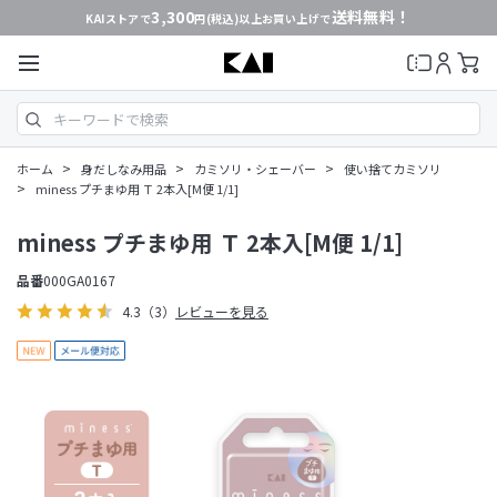
3,300
送料無料！
KAIストアで
円(税込)以上お買い上げで
>
>
>
ホーム
身だしなみ用品
カミソリ・シェーバー
使い捨てカミソリ
>
miness プチまゆ用 Ｔ 2本入[M便 1/1]
miness プチまゆ用 Ｔ 2本入[M便 1/1]
品番
000GA0167
4.3
（3）
レビューを見る