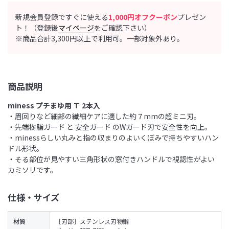
新規会員登録ですぐに使える
1,000円オフクーポン
プレゼン
ト！（登録後
マイページ
をご確認下さい）
※商品合計3,300円以上で利用可。一部対象外あり。
商品説明
miness プチまゆ用 Ｔ 2本入
・眉回りなど細部の繊細ケアに適した約７mmの超ミニ刃。
・先端樹脂ガード と 安全ガード のWガード刃で安全性を向上。
・minessらしい丸みと指の収まりのよいくぼみで持ちやすいハン
ドル形状。
・そる部位が見やすい三角形状の窓付きハンドルで視認性がよい
カミソリです。
仕様・サイズ
材質
［刃部］ステンレス刃物鋼