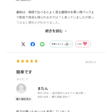
最初は、値段で比べるとよく見る眉用のお買い得パックよ
り割高で用途も限られるのでは？と思っていましたが使っ
てみると便利さがわかりました。
続きを読む
通常の眉用のものだと刃が長いものが多く、細かく剃ると
きに先端部分のみを使おうとすると手の角度や向きなどの
調整する必要がありましたが、こちらは自然に当てても剃
参考になった
0
Like!
1
りたい所にフィットするのでコントロールがしやすいで
す。
2026.5.3
無くてもどうにかなる。でも、あると作業がとても便利に
なるような商品だと思いので一度使ってみてほしいです
簡単です
サイズ：T
またん
年代:
50代
自分用またはギフト:
自分用
性別:
女性
購入回数:
初めて
視力が悪いためいつも苦労していました。