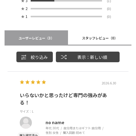
★
3
(1)
★
2
(0)
★
1
(0)
ユーザーレビュー
（3）
スタッフレビュー
（0）
絞り込み
表示：新しい順
2026.6.30
いらないかと思ったけど専門の強みがあ
る！
サイズ：L
no name
年代:
30代
自分用またはギフト:
自分用
性別:
女性
購入回数:
初めて