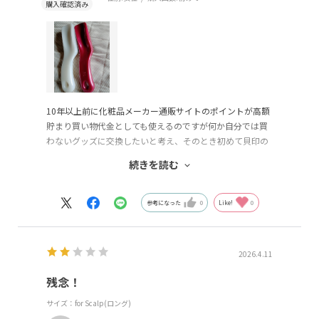
10年以上前に化粧品メーカー通販サイトのポイントが高額
貯まり買い物代金としても使えるのですが何か自分では買
わないグッズに交換したいと考え、そのとき初めて貝印の
ヘアブラシを手にしました。とても使いごこちが良かった
続きを読む
のですが髪量が多く当時はロングヘアだったのでピンがす
ぐに曲がり折れて残念でした。
しかし年齢を重ね白髪が伸びてくると頭皮が痒く、いろい
参考になった
0
Like!
0
ろなケア用品やシャンプー、トリートメント、ヘアトニッ
クを試しても改善しなくて辛い日が１年以上続きました。
そんなとき以前ポイント交換した貝印のヘアブラシを思い
2026.4.11
出し、古いブラシを探し出して使ってみるとピンが半分以
上ダメになっているにもかかわらず少し楽になりました。
残念！
ならばと思い貝印公式通販サイトで探しこちらの商品を見
サイズ：for Scalp(ロング)
つけ即購入しました。