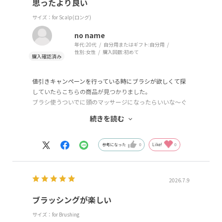
思ったより良い
サイズ：for Scalp(ロング)
no name
年代:
20代
自分用またはギフト:
自分用
性別:
女性
購入回数:
初めて
値引きキャンペーンを行っている時にブラシが欲しくて探
していたらこちらの商品が見つかりました。
ブラシ使うついでに頭のマッサージになったらいいな〜ぐ
らいの思いで買いましたが、思ったよりも気持ちが良いで
続きを読む
す。
硬すぎず柔らかすぎずでちょうど良い硬さのピンで地肌に
当たってるように思います。
参考になった
0
Like!
0
千円台のブラシを使っていた身としてはちょっといいブラ
シを買って当たりで良かったなと思ってます。
2026.7.9
ブラッシングが楽しい
サイズ：for Brushing