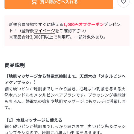
新規会員登録ですぐに使える
1,000円オフクーポン
プレゼン
ト！（登録後
マイページ
をご確認下さい）
※商品合計3,300円以上で利用可。一部対象外あり。
商品説明
【地肌マッサージから静電気抑制まで。天然木の「メタルピンヘ
アケアブラシ」】
細く硬いピンが地肌までしっかり届き、心地よい刺激を与える天
然木ハンドルのメタルピンヘアブラシです。ブラッシング機能は
もちろん、静電気の抑制や地肌マッサージにもマルチに活躍しま
す。
【1】 地肌マッサージに使える
細く硬いピンが地肌までしっかり届きます。丸いピン先＆クッシ
ョンブラシなので、地肌に心地よい刺激を与えます。