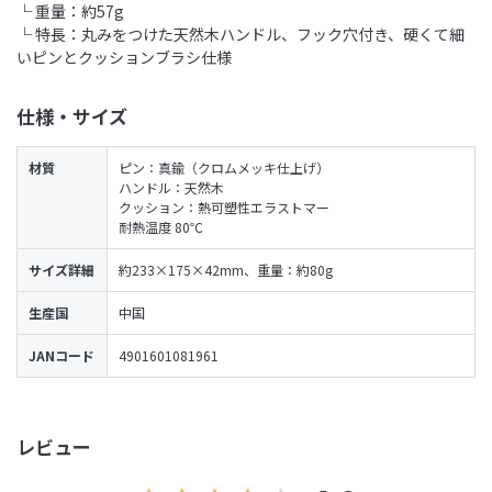
└ 重量：約57g
└ 特長：丸みをつけた天然木ハンドル、フック穴付き、硬くて細
いピンとクッションブラシ仕様
仕様・サイズ
材質
ピン：真鍮（クロムメッキ仕上げ）
ハンドル：天然木
クッション：熱可塑性エラストマー
耐熱温度 80℃
サイズ詳細
約233×175×42mm、重量：約80g
生産国
中国
JANコード
4901601081961
レビュー