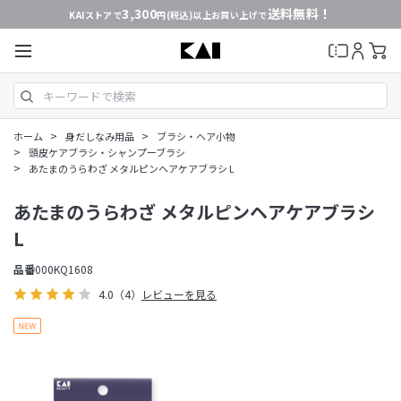
3,300
送料無料！
KAIストアで
円(税込)以上お買い上げで
>
>
ホーム
身だしなみ用品
ブラシ・ヘア小物
>
頭皮ケアブラシ・シャンプーブラシ
>
あたまのうらわざ メタルピンヘアケアブラシ L
あたまのうらわざ メタルピンヘアケアブラシ
L
品番
000KQ1608
4.0
（4）
レビューを見る