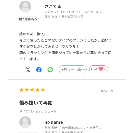
さこてる
自分用またはギフト:
ギフト
年代:
40代
性別:
女性
購入回数:
初めて
娘のために購入。
今まで使ったことのないタイプのブラシでしたが、届いて
すぐ髪をとかしてみると…ツルツル！
朝のブラッシングを面倒がっていた娘たちが奪い合って使
っています。
参考になった
0
Like!
0
2026.6.21
悩み抜いて再開
サイズ：for Scalp(ショート)
no name
年代:
60代
自分用またはギフト:
自分用
性別:
女性
購入回数:
初めて