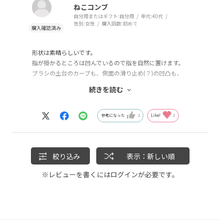
届いたその日に使用して悩み（不快な痒み）が瞬時に解決
ねこコンブ
しました！
自分用またはギフト:
自分用
年代:
40代
以前のものよりピンが硬くてしっかりしていて快適です♡
性別:
女性
購入回数:
初めて
さっそくプレゼントのお品物としてリピートさせていただ
きました。
形状は素晴らしいです。
指が掛かるところは凹んでいるので指を自然に置けます。
ブラシの土台のカーブも、側面の滑り止め(？)の凹凸も、
背面の凹みも、全てが人間工学によるものかと思う程考え
続きを読む
られ使いやすいデザインです。
なのに、ピンが、弱い!! 濡れて重量の増した髪に曲がって
頭皮に届かない!!スカルプケア出来ませんでした。
参考になった
2
Like!
2
タオルドライ後に頭皮ローションを塗り、指で軽くマッサ
ージをした後このブラシを使うと丁度良い刺激でした。
コレが、スカルプケア？！
絞り込み
表示：新しい順
※レビューを書くには
ログイン
が必要です。