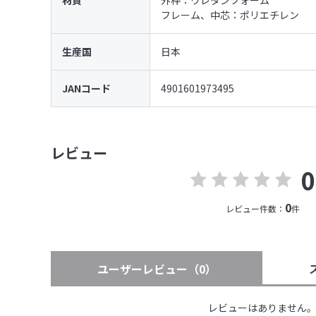
材質
外枠：ウレタンフォーム
フレーム、中芯：ポリエチレン
生産国
日本
JANコード
4901601973495
レビュー
0
0
レビュー件数：
件
ユーザーレビュー
（0）
レビューはありません