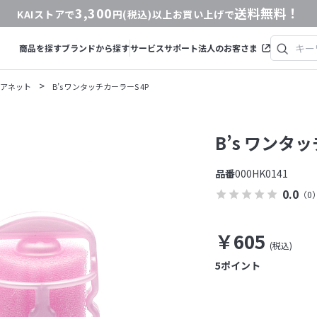
3,300
送料無料！
KAIストアで
円(税込)以上お買い上げで
商品を探す
ブランドから探す
サービス
サポート
法人のお客さま
>
アネット
B’s ワンタッチカーラーS 4P
B’s ワンタ
品番
000HK0141
0.0
（0
￥605
5
ポイント