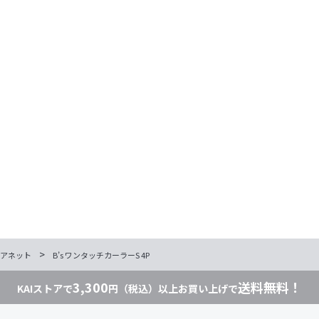
>
アネット
B’s ワンタッチカーラーS 4P
3,300
送料無料！
KAIストアで
円（税込）以上お買い上げで