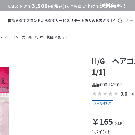
3,300
送料無料！
KAIストアで
円(税込)以上お買い上げで
商品を探す
ブランドから探す
サービス
サポート
法人のお客さま
/G ヘアゴム 太 黒 約1m 抗菌[M便 1/1]
H/G ヘア
1/1]
品番
000HA3018
0.0
（0
￥165
1
ポイント