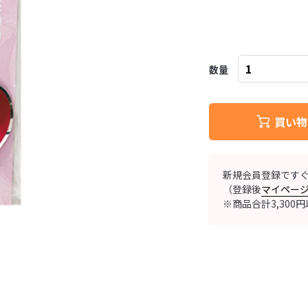
数量
買い物
新規会員登録です
（登録後
マイペー
※商品合計3,30