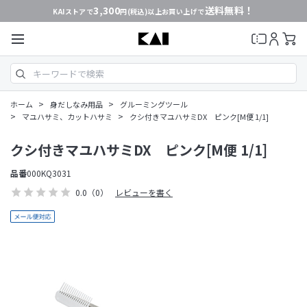
3,300
送料無料！
KAIストアで
円(税込)以上お買い上げで
>
>
ホーム
身だしなみ用品
グルーミングツール
>
>
マユハサミ、カットハサミ
クシ付きマユハサミDX ピンク[M便 1/1]
クシ付きマユハサミDX ピンク[M便 1/1]
品番
000KQ3031
0.0
（0）
レビューを書く