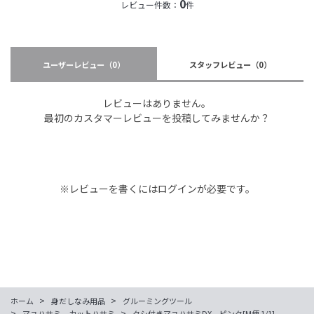
0
レビュー件数：
件
ユーザーレビュー
（0）
スタッフレビュー
（0）
レビューはありません。
最初のカスタマーレビューを投稿してみませんか？
※レビューを書くには
ログイン
が必要です。
>
>
ホーム
身だしなみ用品
グルーミングツール
>
>
マユハサミ、カットハサミ
クシ付きマユハサミDX ピンク[M便 1/1]