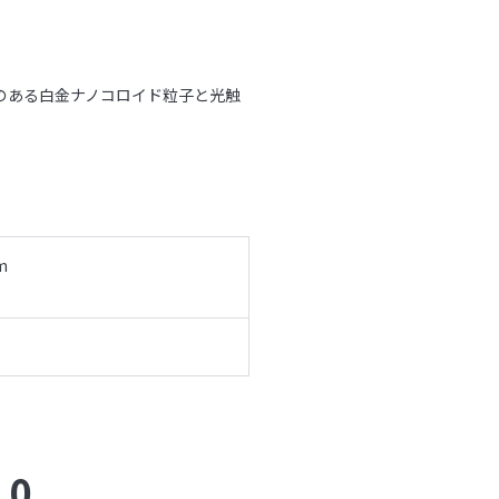
のある白金ナノコロイド粒子と光触
m
.0