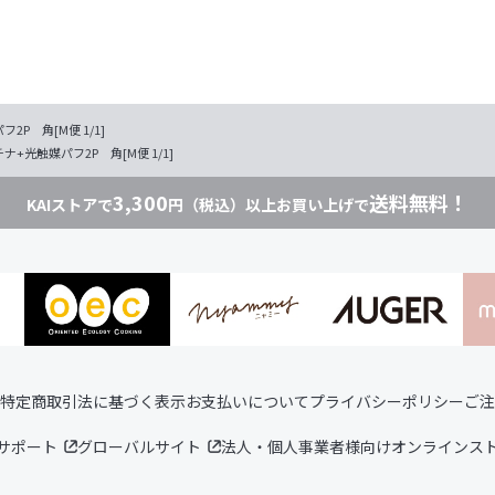
2P 角[M便 1/1]
ナ+光触媒パフ2P 角[M便 1/1]
3,300
送料無料！
KAIストアで
円（税込）以上お買い上げで
特定商取引法に基づく表示
お支払いについて
プライバシーポリシー
ご注
サポート
グローバルサイト
法人・個人事業者様向けオンラインス