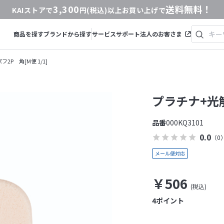
3,300
送料無料！
KAIストアで
円(税込)以上お買い上げで
商品を探す
ブランドから探す
サービス
サポート
法人のお客さま
2P 角[M便 1/1]
プラチナ+光触
品番
000KQ3101
0.0
（0
￥506
4
ポイント