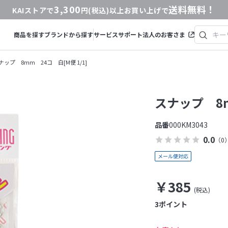
3,300
送料無料！
KAIストアで
円(税込)以上お買い上げで
商品を探す
ブランドから探す
サービス
サポート
法人のお客さま
ナップ 8mm 24コ 白[M便 1/1]
スナップ 8m
品番
000KM3043
0.0
（0
￥385
3
ポイント