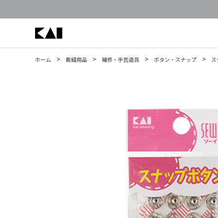
>
>
>
>
ホーム
裁縫用品
補修・手芸道具
ボタン・スナップ
ス