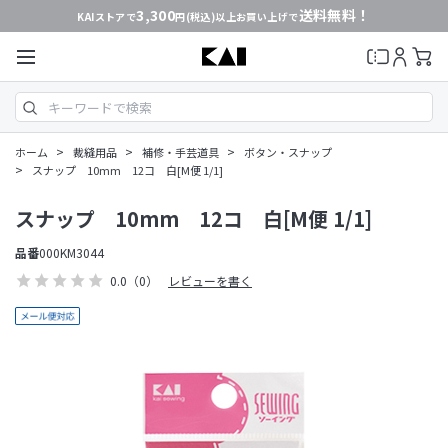
3,300
送料無料！
KAIストアで
円(税込)以上お買い上げで
>
>
>
ホーム
裁縫用品
補修・手芸道具
ボタン・スナップ
>
スナップ 10mm 12コ 白[M便 1/1]
スナップ 10mm 12コ 白[M便 1/1]
品番
000KM3044
0.0
（0）
レビューを書く