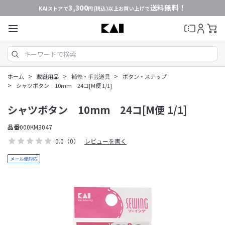
3,300
送料無料！
KAIストアで
円(税込)以上お買い上げで
>
>
>
ホーム
裁縫用品
補修・手芸道具
ボタン・スナップ
>
シャツボタン 10mm 24コ[M便 1/1]
シャツボタン 10mm 24コ[M便 1/1]
品番
000KM3047
0.0
（0）
レビューを書く