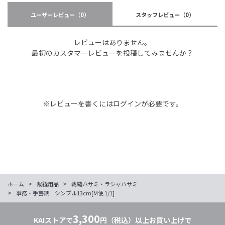
ユーザーレビュー
（0）
スタッフレビュー
（0）
レビューはありません。
最初のカスタマーレビューを投稿してみませんか？
※レビューを書くには
ログイン
が必要です。
>
>
ホーム
裁縫用品
裁縫ハサミ・ラシャハサミ
>
事務・手芸鋏 シンプル13cm[M便 1/1]
3,300
KAIストアで
円（税込）以上お買い上げで