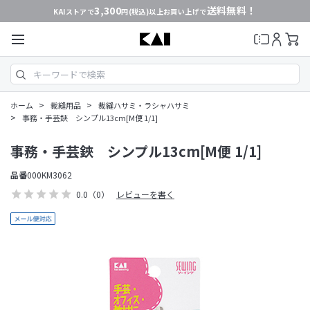
3,300
送料無料！
KAIストアで
円(税込)以上お買い上げで
>
>
ホーム
裁縫用品
裁縫ハサミ・ラシャハサミ
>
事務・手芸鋏 シンプル13cm[M便 1/1]
事務・手芸鋏 シンプル13cm[M便 1/1]
品番
000KM3062
0.0
（0）
レビューを書く