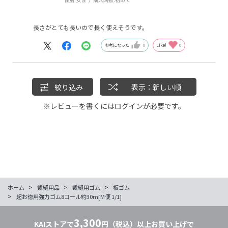
長さがとても長いので長く使えそうです。
参考になった
0
Like!
0
絞り込み
表示：新しい順
※レビューを書くには
ログイン
が必要です。
>
>
>
ホーム
裁縫用品
裁縫用ゴム
板ゴム
>
超お徳用強力ゴム8コール約30m[M便 1/1]
3,300
KAIストアで
円（税込）以上お買い上げで