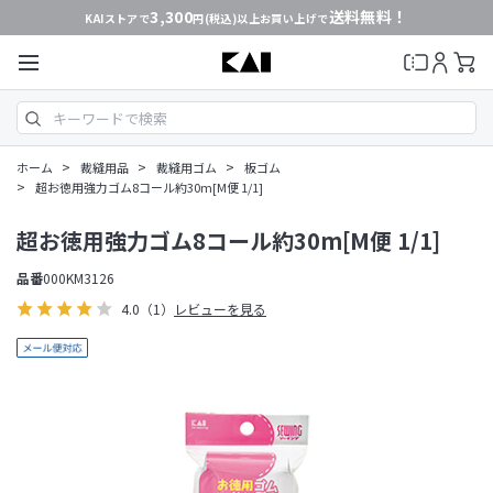
3,300
送料無料！
KAIストアで
円(税込)以上お買い上げで
>
>
>
ホーム
裁縫用品
裁縫用ゴム
板ゴム
>
超お徳用強力ゴム8コール約30m[M便 1/1]
超お徳用強力ゴム8コール約30m[M便 1/1]
品番
000KM3126
4.0
（1）
レビューを見る