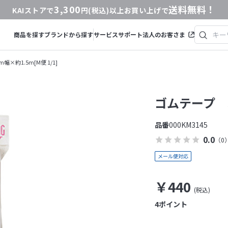
3,300
送料無料！
KAIストアで
円(税込)以上お買い上げで
商品を探す
ブランドから探す
サービス
サポート
法人のお客さま
×約1.5m[M便 1/1]
ゴムテープ 3
品番
000KM3145
0.0
（0
￥440
4
ポイント